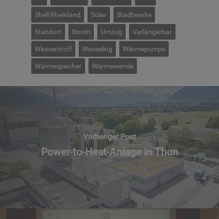
Shell Rheinland
Solar
Stadtwerke
Standort
Strom
Umzug
Verlängerbar
Wasserstoff
Wesseling
Wärmepumpe
Wärmespeicher
Wärmewende
Vorheriger Post
Power-to-Heat-Anlage in Thun