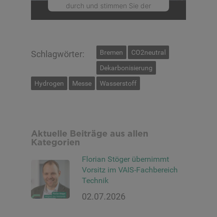
durch und stimmen Sie der
Nutzung des Service zu, um
dieses Video anzusehen.
Bremen
CO2neutral
Schlagwörter:
Mehr Informationen
Dekarbonisierung
Akzeptieren
Hydrogen
Messe
Wasserstoff
powered by
Usercentrics
Consent Management
Platform
Aktuelle Beiträge aus allen
Kategorien
Florian Stöger übernimmt
Vorsitz im VAIS-Fachbereich
Technik
02.07.2026