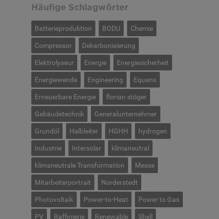
Häufige Schlagwörter
Batterieproduktion
BODU
Chemie
Compressor
Dekarbonisierung
Elektrolyseur
Energie
Energiesicherheit
Energiewende
Engineering
Equans
Erneuerbare Energie
florian stöger
Gebäudetechnik
Generalunternehmer
Grundöl
Halbleiter
HGHH
hydrogen
Industrie
Intersolar
klimaneutral
klimaneutrale Transformation
Messe
Mitarbeiterportrait
Norderstedt
Photovoltaik
Power-to-Heat
Power to Gas
PV
Raffinierie
Renewable
Shell