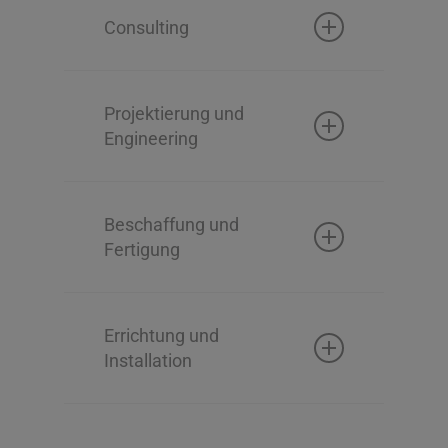
Consulting
Technische Aufnahme
und Begutachtung
Projektierung und
Engineering
Konzeptionierung
Basic- und
Detailengineering
Beschaffung und
Fertigung
Komponentenauslegung
Komponentenbestellung
Errichtung und
Vorfertigung
Installation
Montage von
Rohrleitungssystemen