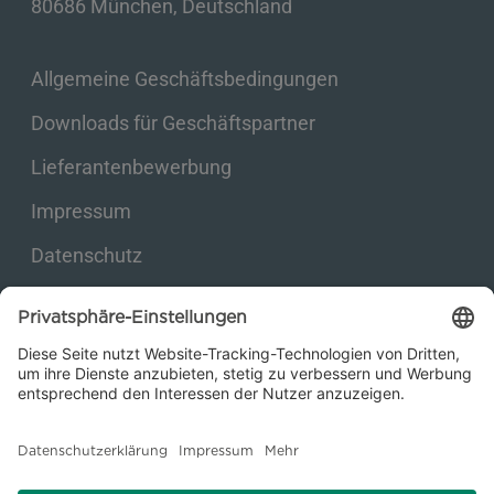
80686 München, Deutschland
Allgemeine Geschäftsbedingungen
Downloads für Geschäftspartner
Lieferantenbewerbung
Impressum
Datenschutz
Privatsphäre-Einstellungen
© 2026 Kraftanlagen Energies & Services SE. Web design:
M
2
Business
Consulting GmbH