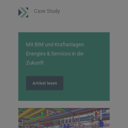
Montage von
Case Study
Luftkanalsystemen
EMSR-Technik und
Verkabelung
Mit BIM und Kraftanlagen
Projektmanagement
Energies & Services in die
Bauleitung
Zukunft
Qualitätsüberwachung
Inbetriebnahme,
Artikel lesen
Probebetrieb und
Dokumentation