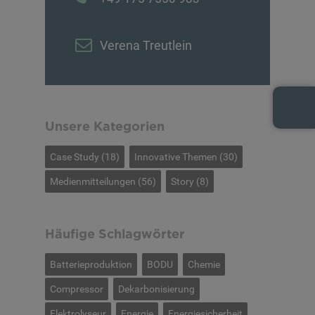
Verena Treutlein
Unsere Kategorien
Case Study
(18)
Innovative Themen
(30)
Medienmitteilungen
(56)
Story
(8)
Häufige Schlagwörter
Batterieproduktion
BODU
Chemie
Compressor
Dekarbonisierung
Elektrolyseur
Energie
Energiesicherheit