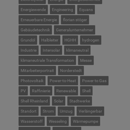
Energiewende
Engineering
Equans
Erneuerbare Energie
florian stöger
Gebäudetechnik
Generalunternehmer
Grundöl
Halbleiter
HGHH
hydrogen
Industrie
Intersolar
klimaneutral
klimaneutrale Transformation
Messe
Mitarbeiterportrait
Norderstedt
Photovoltaik
Power-to-Heat
Power to Gas
PV
Raffinierie
Renewable
Shell
Shell Rheinland
Solar
Stadtwerke
Standort
Strom
Umzug
Verlängerbar
Wasserstoff
Wesseling
Wärmepumpe