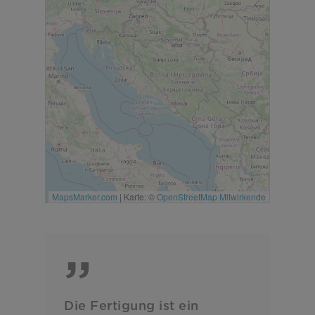
MapsMarker.com
|
Karte: ©
OpenStreetMap Mitwirkende
”
Die Fertigung ist ein