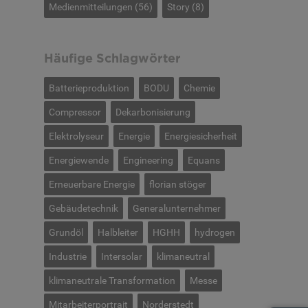
Medienmitteilungen
(56)
Story
(8)
Häufige Schlagwörter
Batterieproduktion
BODU
Chemie
Compressor
Dekarbonisierung
Elektrolyseur
Energie
Energiesicherheit
Energiewende
Engineering
Equans
Erneuerbare Energie
florian stöger
Gebäudetechnik
Generalunternehmer
Grundöl
Halbleiter
HGHH
hydrogen
Industrie
Intersolar
klimaneutral
klimaneutrale Transformation
Messe
Mitarbeiterportrait
Norderstedt