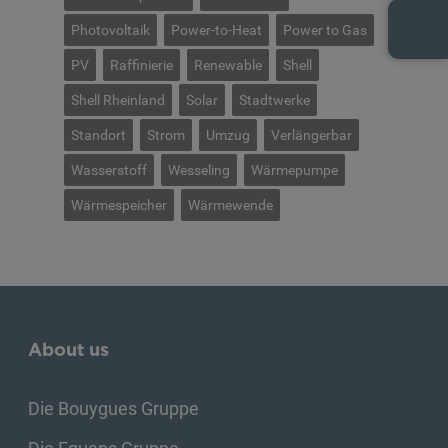
Photovoltaik
Power-to-Heat
Power to Gas
PV
Raffinierie
Renewable
Shell
Shell Rheinland
Solar
Stadtwerke
Standort
Strom
Umzug
Verlängerbar
Wasserstoff
Wesseling
Wärmepumpe
Wärmespeicher
Wärmewende
About us
Die Bouygues Gruppe