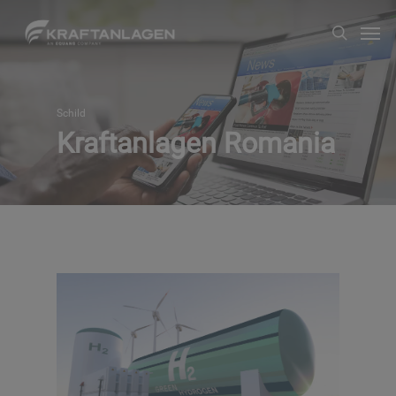
Zum
Men
suche
Hauptinhalt
springen
Schild
Kraftanlagen Romania