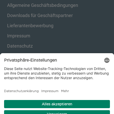
Allgemeine Geschäftsbedingungen
Downloads für Geschäftspartner
Lieferantenbewerbung
Impressum
Datenschutz
Privatsphäre-Einstellungen
© 2026 Kraftanlagen Energies & Services SE. Web design:
M
2
Business
Consulting GmbH
facebook
linkedin
youtube
instagram
xing