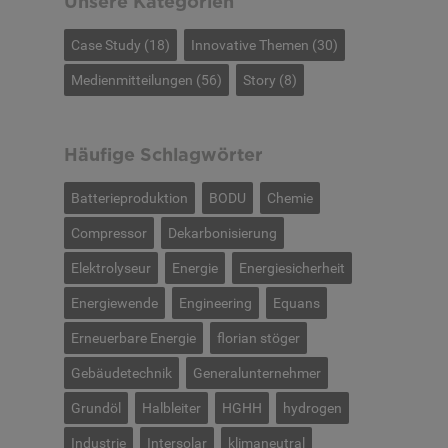
Unsere Kategorien
Case Study
(18)
Innovative Themen
(30)
Medienmitteilungen
(56)
Story
(8)
Häufige Schlagwörter
Batterieproduktion
BODU
Chemie
Compressor
Dekarbonisierung
Elektrolyseur
Energie
Energiesicherheit
Energiewende
Engineering
Equans
Erneuerbare Energie
florian stöger
Gebäudetechnik
Generalunternehmer
Grundöl
Halbleiter
HGHH
hydrogen
Industrie
Intersolar
klimaneutral