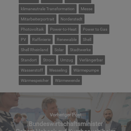
klimaneutrale Transformation
Messe
Mitarbeiterportrait
Norderstedt
Photovoltaik
Power-to-Heat
Power to Gas
PV
Raffinierie
Renewable
Shell
Shell Rheinland
Solar
Stadtwerke
Standort
Strom
Umzug
Verlängerbar
Wasserstoff
Wesseling
Wärmepumpe
Wärmespeicher
Wärmewende
Vorheriger Post
Bundeswirtschaftsminister