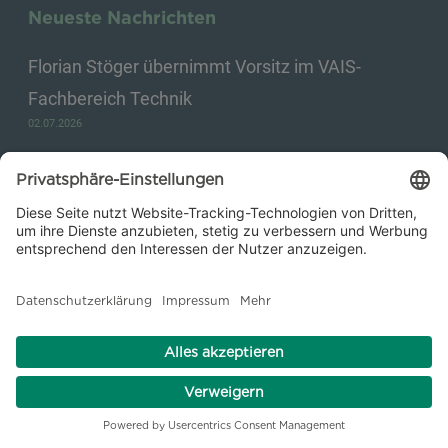
Neueste Nachrichten
Florian Stöger übernimmt Vorsitz im VAIS-
Fachbereich Technik
02.07.2026
Hier entsteht die Wärme von morgen:
Startschuss für innovatives Heizkraftwerk im
Nürnberger Südwesten
10.06.2026
Von der Rohölraffinerie zur Produktionsstätte für
CO₂‑arme Produkte: Wie Kraftanlagen als
Generalunternehmer Industrieunternehmen bei
der Transformation begleitet
26.05.2026
Equans Process Solutions GmbH bestellt Marijan