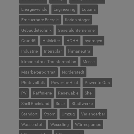
Energiewende
Engineering
Equans
Erneuerbare Energie
florian stöger
Gebäudetechnik
Generalunternehmer
Grundöl
Halbleiter
HGHH
hydrogen
Industrie
Intersolar
klimaneutral
klimaneutrale Transformation
Messe
Mitarbeiterportrait
Norderstedt
Photovoltaik
Power-to-Heat
Power to Gas
PV
Raffinierie
Renewable
Shell
Shell Rheinland
Solar
Stadtwerke
Standort
Strom
Umzug
Verlängerbar
Wasserstoff
Wesseling
Wärmepumpe