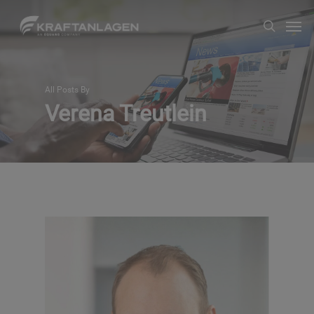
Zum
Men
suche
Hauptinhalt
springen
All Posts By
Verena Treutlein