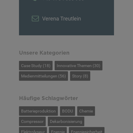
Verena Treutlein
Unsere Kategorien
Case Study
(18)
Innovative Themen
(30)
Medienmitteilungen
(56)
Story
(8)
Häufige Schlagwörter
Batterieproduktion
BODU
Chemie
Compressor
Dekarbonisierung
Elektrolyseur
Energie
Energiesicherheit