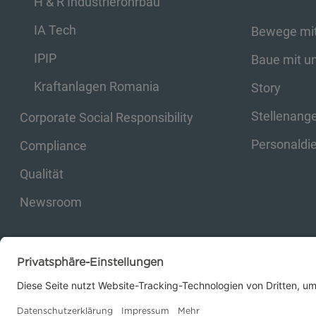
H & R Industrierohrbau
IA Tech
Bewege mit
IPIP
Baue mit u
Kraftanlagen Romania
Story
Stellenang
Corporate Social Responsibility
Personaldie
Compliance
Qualität
Newsroom
© 2026 Kraftanlagen Energies & Services SE. Web design:
M
2
Business Consul