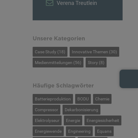
Verena Treutlein
Unsere Kategorien
Case Study
(18)
Innovative Themen
(30)
Medienmitteilungen
(56)
Story
(8)
Häufige Schlagwörter
Batterieproduktion
BODU
Chemie
Compressor
Dekarbonisierung
Elektrolyseur
Energie
Energiesicherheit
Energiewende
Engineering
Equans