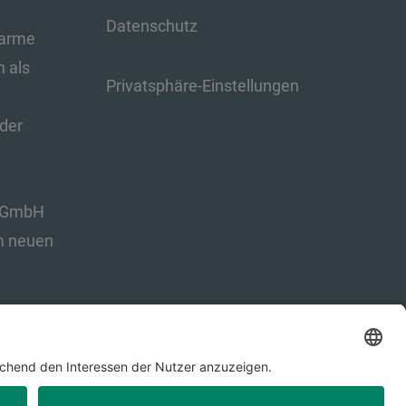
Datenschutz
‑arme
n als
Privatsphäre-Einstellungen
der
s GmbH
um neuen
facebook
linkedin
youtube
instagram
xing