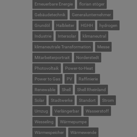
Erneuerbare Energie
florian stöger
Gebäudetechnik
Generalunternehmer
Grundöl
Halbleiter
HGHH
hydrogen
Industrie
Intersolar
klimaneutral
klimaneutrale Transformation
Messe
Mitarbeiterportrait
Norderstedt
Photovoltaik
Power-to-Heat
Power to Gas
PV
Raffinierie
Renewable
Shell
Shell Rheinland
Solar
Stadtwerke
Standort
Strom
Umzug
Verlängerbar
Wasserstoff
Wesseling
Wärmepumpe
Wärmespeicher
Wärmewende