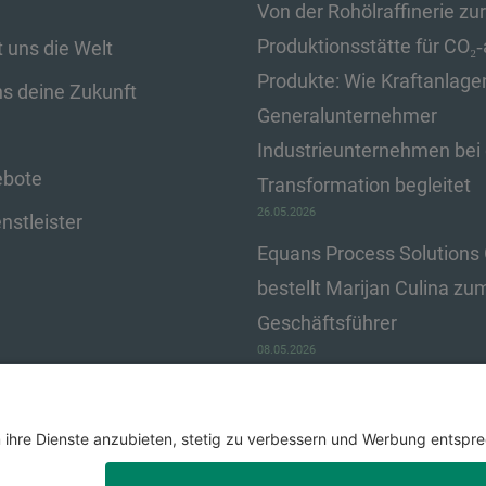
Von der Rohölraffinerie zur
Produktionsstätte für CO₂
 uns die Welt
Produkte: Wie Kraftanlage
ns deine Zukunft
Generalunternehmer
Industrieunternehmen bei 
ebote
Transformation begleitet
26.05.2026
nstleister
Equans Process Solution
bestellt Marijan Culina z
Geschäftsführer
08.05.2026
ting GmbH