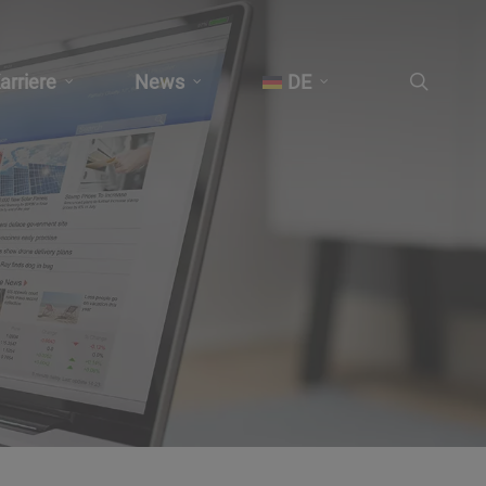
suche
arriere
News
DE