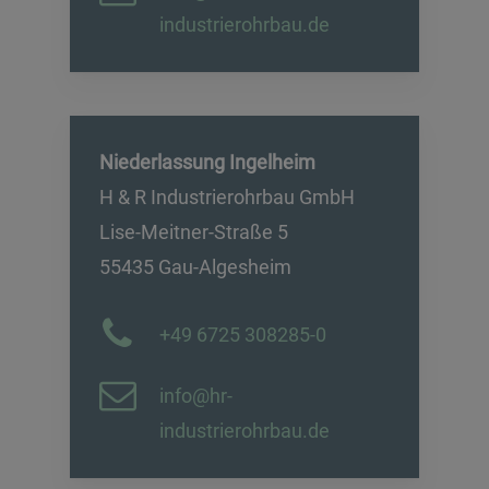
industrierohrbau.de
Niederlassung Ingelheim
H & R Industrierohrbau GmbH
Lise-Meitner-Straße 5
55435 Gau-Algesheim
+49 6725 308285-0
info@hr-
industrierohrbau.de