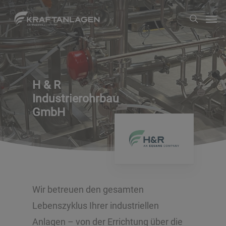
Zum
Men
suche
Hauptinhalt
springen
H & R
Industrierohrbau
GmbH
Wir betreuen den gesamten
Lebenszyklus Ihrer industriellen
Anlagen – von der Errichtung über die