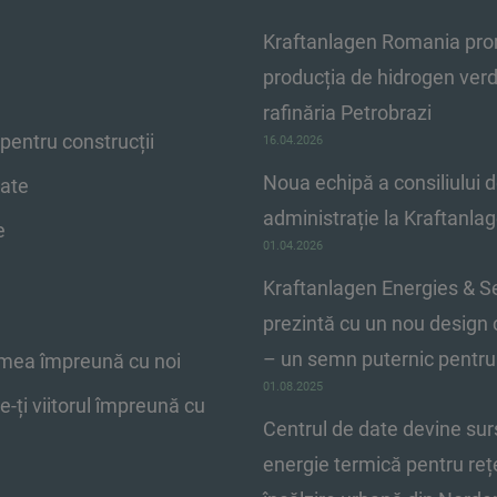
Kraftanlagen Romania pr
producția de hidrogen verd
rafinăria Petrobrazi
pentru construcții
16.04.2026
Noua echipă a consiliului 
date
administrație la Kraftanla
e
01.04.2026
Kraftanlagen Energies & S
prezintă cu un nou design 
– un semn puternic pentru v
mea împreună cu noi
01.08.2025
e-ți viitorul împreună cu
Centrul de date devine sur
energie termică pentru re