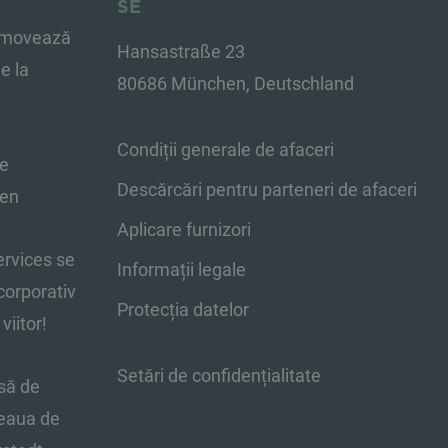
SE
omovează
Hansastraße 23
e la
80686 München, Deutschland
Condiții generale de afaceri
de
Descărcări pentru parteneri de afaceri
gen
Aplicare furnizori
ervices se
Informații legale
corporativ
Protecția datelor
iitor!
Setări de confidențialitate
să de
țeaua de