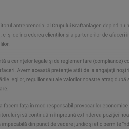
itorul antreprenorial al Grupului Kraftanlagen depind nu n
 ci și de încrederea clienților și a partenerilor de afaceri 
ilor.
ă a cerințelor legale și de reglementare (compliance) c
afaceri. Avem această pretenție atât de la angajații noștri,
ările legilor, regulilor sau ale valorilor noastre atrag după
are.
să facem față în mod responsabil provocărilor economice 
iitorului și să continuăm împreună extinderea poziției no
impecabilă din punct de vedere juridic și etic permite înd