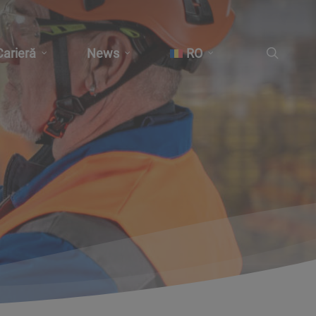
căutar
Carieră
News
RO