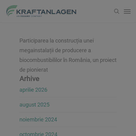
Treci
Men
căutar
la
conținutul
principal
Participarea la construcția unei
megainstalații de producere a
biocombustibililor în România, un proiect
de pionierat
Arhive
aprilie 2026
august 2025
noiembrie 2024
octombrie 2024